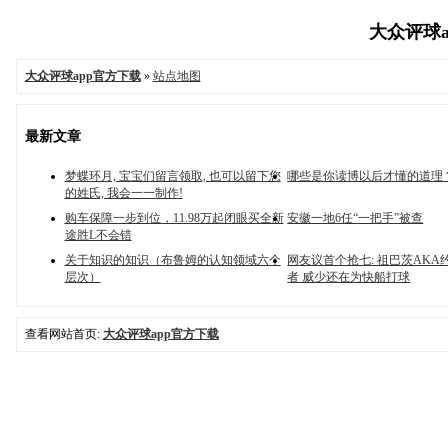
大众评球ap
大众评球app官方下载
»
站点地图
最新文章
梦蝶环月, 宝宝们留言领取, 也可以留下您
哪些是你读博以后才懂的道理
的姓氏, 我会一一制作!
购车保障一步到位，11.98万起闭眼买全新
安徽一地6任“一把手”被查
途胜L不会错
关于知识的知识（布鲁姆的认知领域六个
网友议首个抢七: 祖巴茨AKA
层次）
者 威少还在为快船打球
查看网站首页:
大众评球app官方下载